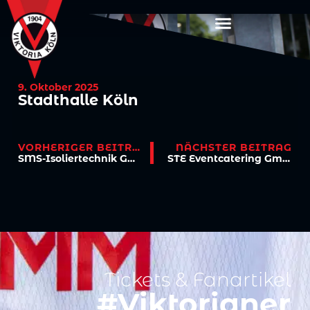
9. Oktober 2025
Stadthalle Köln
VORHERIGER BEITRAG
NÄCHSTER BEITRAG
SMS-Isoliertechnik GmbH
STE Eventcatering GmbH
Tickets & Fanartikel
#Viktorianer