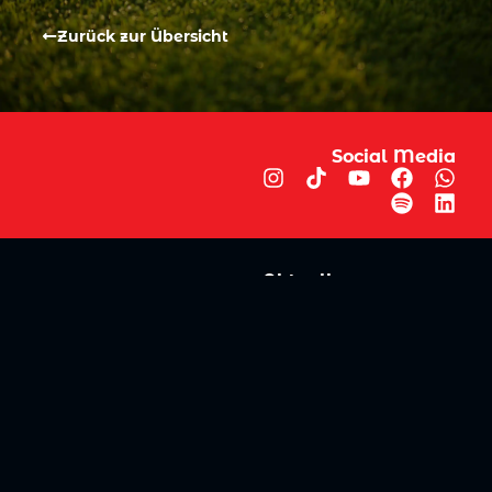
Zurück zur Übersicht
Social Media
Aktuelles
V
iktoria Köln
Teams
NLZ
1904 e.V.
Verein
Stadion
Sportpark
Fans & Mitglieder
Höhenberg
V
ussball­schule
Günter-Kuxdorf-
Weg 1
Tickets kaufen
+49 (0)221 - 572
Fanshop