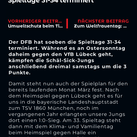
Spieltage 31-34 terminiert
VORHERIGER BEITRAG
NÄCHSTER BEITRAG
Umweltschutz beim Ticketkauf: So helft ihr dem Kölner Wald
Zum Weltfrauentag: Für 5€ zum Heimspiel gegen Mannheim!
Der DFB hat soeben die Spieltage 31-34
terminiert. Während es an Ostersonntag
daheim gegen den VfB Lübeck geht,
kämpfen die Schäl-Sick-Jungs
anschließend dreimal samstags um die 3
Punkte.
Damit steht nun auch der Spielplan für den
bereits laufenden Monat März fest. Nach
dem Heimspiel gegen Lübeck geht es für
uns in die bayerische Landeshauptstadt
zum TSV 1860 München, noch im
vergangenen Jahr erlangten unsere Jungs
dort einen 1:0-Sieg. Am 33. Spieltag steht
dann mit dem Klima- und Vamilientag
beim Heimspiel gegen Halle ein