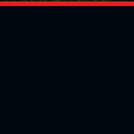
Social Media
Aktuelles
V
iktoria Köln
Teams
NLZ
1904 e.V.
Verein
Stadion
Sportpark
Fans & Mitglieder
Höhenberg
V
ussball­schule
Günter-Kuxdorf-
Weg 1
Tickets kaufen
+49 (0)221 - 572
Fanshop
75 4220
Mitglied werden
+49 (0)221 - 572
Partner
75 425