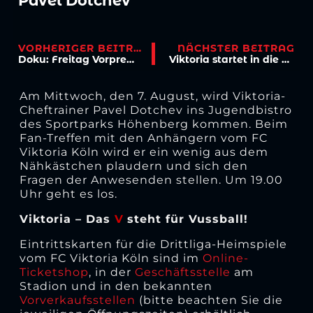
Pavel Dotchev
VORHERIGER BEITRAG
NÄCHSTER BEITRAG
Doku: Freitag Vorpremiere der finalen Folgen
Viktoria startet in die A-Junioren-Bundesliga
Am Mittwoch, den 7. August, wird Viktoria-
Cheftrainer Pavel Dotchev ins Jugendbistro
des Sportparks Höhenberg kommen. Beim
Fan-Treffen mit den Anhängern vom FC
Viktoria Köln wird er ein wenig aus dem
Nähkästchen plaudern und sich den
Fragen der Anwesenden stellen. Um 19.00
Uhr geht es los.
Viktoria – Das
V
steht für Vussball!
Eintrittskarten für die Drittliga-Heimspiele
vom FC Viktoria Köln sind im
Online-
Ticketshop
, in der
Geschäftsstelle
am
Stadion und in den bekannten
Vorverkaufsstellen
(bitte beachten Sie die