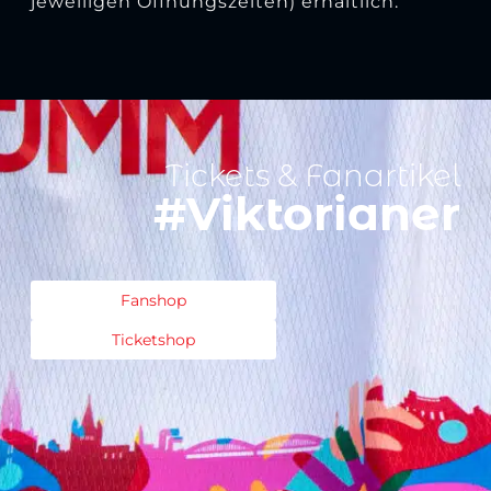
jeweiligen Öffnungszeiten) erhältlich.
Tickets & Fanartikel
#Viktorianer
Fanshop
Ticketshop