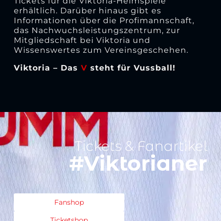
Tickets für die Viktoria-Heimspiele
erhältlich. Darüber hinaus gibt es
Informationen über die Profimannschaft,
das Nachwuchsleistungszentrum, zur
Mitgliedschaft bei Viktoria und
Wissenswertes zum Vereinsgeschehen.
Viktoria – Das
V
steht für Vussball!
Tickets & Fanartikel
#Viktorianer
Fanshop
Ticketshop