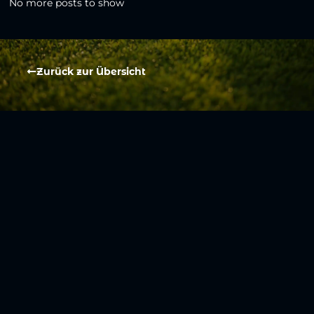
No more posts to show
Zurück zur Übersicht
Social Media
Aktuelles
V
iktoria Köln
Teams
NLZ
1904 e.V.
Verein
Stadion
Sportpark
Fans & Mitglieder
Höhenberg
V
ussball­schule
Günter-Kuxdorf-