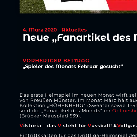
4. März 2020
Aktuelles
Neue „Fanartikel des
VORHERIGER BEITRAG
„Spieler des Monats Februar gesucht“
Das erste Heimspiel im neuen Monat wirft se
von Preußen Münster. Im Monat März hält auc
Kollektion „HÖHENBERG“ (Sweater sowie T-Shi
sind die „Fanartikel des Monats“ im
Onlinesh
(Brücker Mauspfad 539).
V
iktoria – das
V
steht für
V
ussball! #
V
ollga
Eintrittskarten für das Drittliga-Heimspiel 