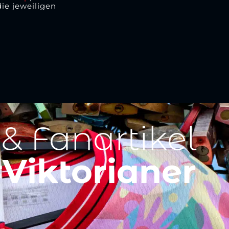
die jeweiligen
 & Fanartikel
Viktorianer