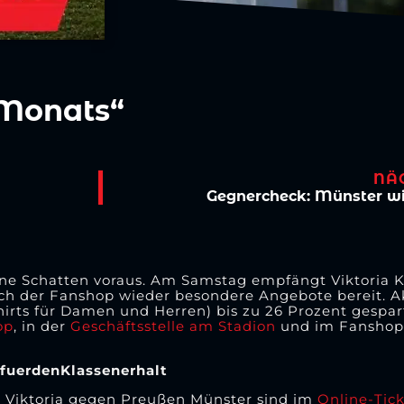
 Monats“
NÄ
Gegnercheck: Münster wi
ine Schatten voraus. Am Samstag empfängt Viktoria 
h der Fanshop wieder besondere Angebote bereit. Ak
rts für Damen und Herren) bis zu 26 Prozent gespart
op
, in der
Geschäftsstelle am Stadion
und im Fanshop
sfuerdenKlassenerhalt
der Viktoria gegen Preußen Münster sind im
Online-Tic