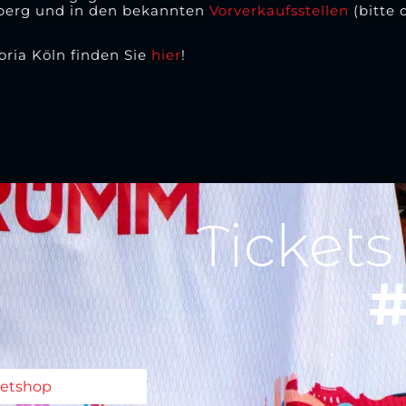
erg und in den bekannten
Vorverkaufsstellen
(bitte 
ria Köln finden Sie
hier
!
Tickets
#
ketshop