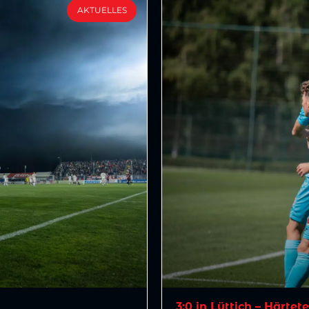
AKTUELLES
3:0 in Lüttich – Härtet