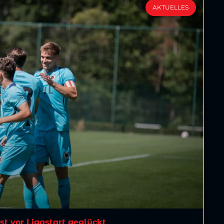
AKTUELLES
est vor Ligastart geglückt