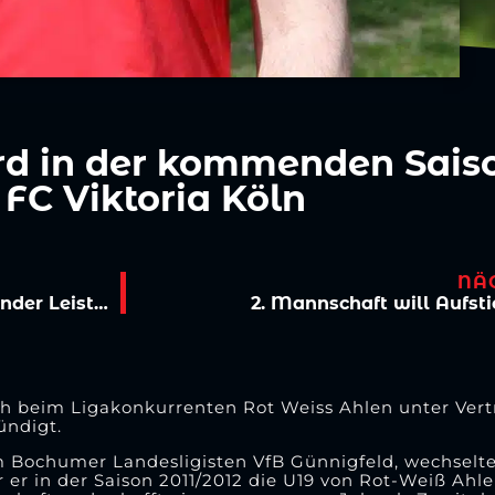
d in der kommenden Saiso
 FC Viktoria Köln
NÄ
Spielbericht | Viktoria siegt nach überzeugender Leistung
2. Mannschaft will Aufst
ch beim Ligakonkurrenten Rot Weiss Ahlen unter Vertr
ündigt.
 Bochumer Landesligisten VfB Günnigfeld, wechselte
r er in der Saison 2011/2012 die U19 von Rot-Weiß Ah