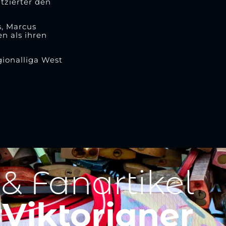
tzierter den
s, Marcus
n als ihren
gionalliga West
 & Fanartikel
Viktorianer