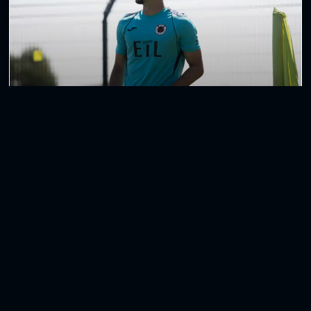
Vega Zambrano schließt sich RWO an
Joel Vega Zambrano verlässt Viktoria Köln mit
sofortiger Wirkung und schließt sich Rot-Weiß
Oberhausen an. Der 21-Jährige wird damit künftig
WEITERLESEN »
6. August 2026
Weitere Beiträge anzeigen