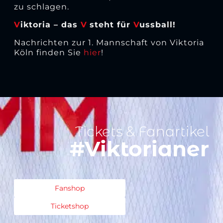
zu schlagen.
V
iktoria – das
V
steht für
V
ussball!
Nachrichten zur 1. Mannschaft von Viktoria
Köln finden Sie
hier
!
Tickets & Fanartikel
#Viktorianer
Fanshop
Ticketshop