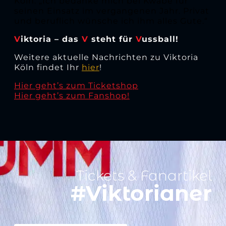
Köln: „Ich bedanke mich bei Kwabe für
seinen Einsatz im vergangenen Jahr. Privat
und beruflich wünsche ich ihm alles Gute.“
V
iktoria – das
V
steht für
V
ussball!
Weitere aktuelle Nachrichten zu Viktoria
Köln findet Ihr
hier
!
Hier geht’s zum Ticketshop
Hier geht’s zum Fanshop!
Tickets & Fanartikel
#Viktorianer