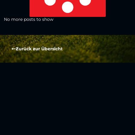
No more posts to show
Zurück zur Übersicht
Social Media
Aktuelles
V
iktoria Köln
Teams
NLZ
1904 e.V.
Verein