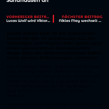
Sandhausen an
VORHERIGER BEITRAG
NÄCHSTER BEITRAG
Lucas Wolf wird Viktorianer – „hat die Qualität, Mitspieler in Szene zu setzen“
Niklas May wechselt nach Wiesbaden
Kwabe Schulz läuft ab der kommenden
Saison für den SV Sandhausen auf. Der
Verteidiger und Viktoria Köln gehen nach
einem gemeinsamen Jahr getrennte
Wege. Über die Ablösemodalitäten haben
beide Vereine Stillschweigen vereinbart.
Der 26-jährige Innen- und Linksverteidiger
kam im vergangenen Sommer von Rot-
Weiß Erfurt auf die Schäl Sick. Seitdem lief
Kwabe 16-Mal in der 3. Liga sowie dreimal
im Mittelrheinpokal auf. In Sandhausen
wird Schulz erneut von Olaf Janßen
trainiert.
Stephan Küsters, Sportlicher Leiter Viktoria