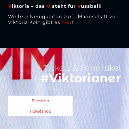
V
iktoria – das
V
steht für
V
ussball!
Weitere Neuigkeiten zur 1. Mannschaft von
Viktoria Köln gibt es
hier
!
Tickets & Fanartikel
#Viktorianer
Fanshop
Ticketshop