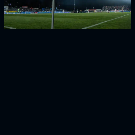
VVK-Start für das Heimspiel gegen Münster
Mit dem Start in den August steht auch der
Auftakt der neuen 3. Liga-Saison kurz bevor. Das
letzte Heimspiel des
WEITERLESEN »
3. August 2026
Weitere Beiträge anzeigen