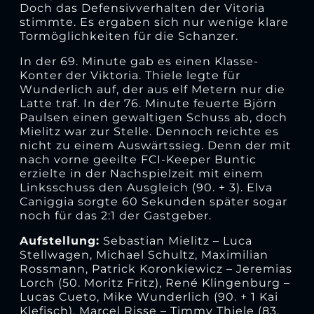
Doch das Defensivverhalten der Vitoria
stimmte. Es ergaben sich nur wenige klare
Tormöglichkeiten für die Schanzer.
In der 69. Minute gab es einen Klasse-
Konter der Viktoria. Thiele legte für
Wunderlich auf, der aus elf Metern nur die
Latte traf. In der 76. Minute feuerte Björn
Paulsen einen gewaltigen Schuss ab, doch
Mielitz war zur Stelle. Dennoch reichte es
nicht zu einem Auswärtssieg. Denn der mit
nach vorne geeilte FCI-Keeper Buntic
erzielte in der Nachspielzeit mit einem
Linksschuss den Ausgleich (90. + 3). Elva
Caniggia sorgte 60 Sekunden später sogar
noch für das 2:1 der Gastgeber.
Aufstellung:
Sebastian Mielitz – Luca
Stellwagen, Michael Schultz, Maximilian
Rossmann, Patrick Koronkiewicz – Jeremias
Lorch (50. Moritz Fritz), René Klingenburg –
Lucas Cueto, Mike Wunderlich (90. + 1 Kai
Klefisch), Marcel Risse – Timmy Thiele (83.