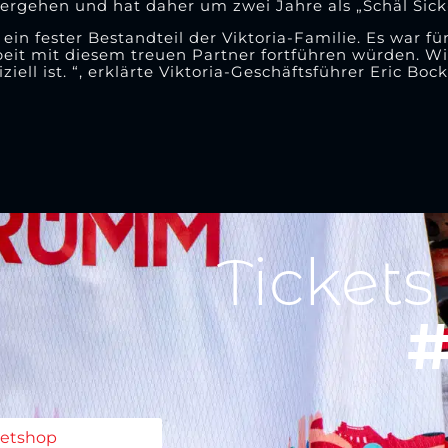
rgehen und hat daher um zwei Jahre als „Schäl Sick-
 ein fester Bestandteil der Viktoria-Familie. Es war fü
eit mit diesem treuen Partner fortführen würden. Wi
iell ist. “, erklärte Viktoria-Geschäftsführer Eric Bock
Tickets
#
ketshop