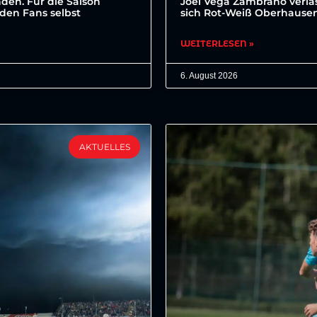
den. Für die Saison
Joel Vega Zambrano verläs
den Fans selbst
sich Rot-Weiß Oberhausen 
WEITERLESEN »
6. August 2026
AKTUELLES