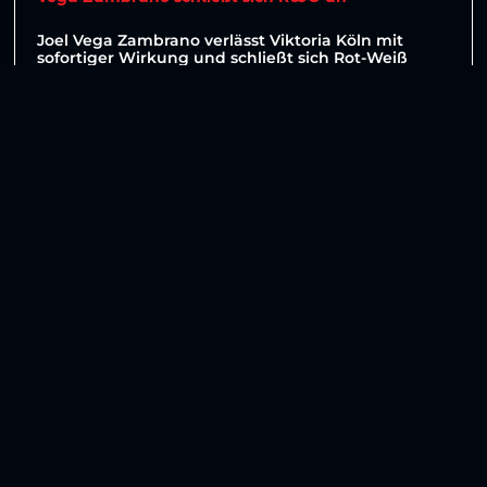
Joel Vega Zambrano verlässt Viktoria Köln mit
sofortiger Wirkung und schließt sich Rot-Weiß
Oberhausen an. Der 21-Jährige wird damit künftig
WEITERLESEN »
6. August 2026
Weitere Beiträge anzeigen
No more posts to show