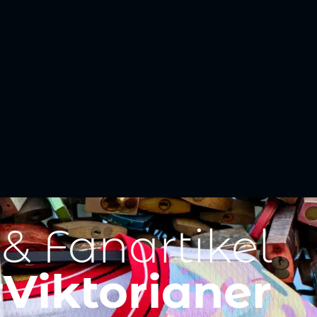
 & Fanartikel
Viktorianer