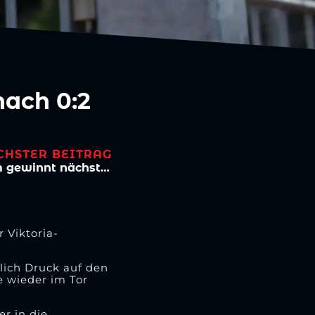
nach 0:2
CHSTER BEITRAG
8 Spiele, 8 Siege: Ü17-Inklusionsteam gewinnt nächstes Turnier!
 Viktoria-
tlich Druck auf den
e wieder im Tor
r in die