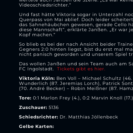
Videoschiedsrichter.“
Und fast hätte Viktoria sogar in Unterzahl no
Querpass von Mai ablief. Doch leider scheiter
das Sahnehäubchen gewesen, gerade Cello hätt
diese Mannschaft“, erklärte Janßen. „Er war j
Kopf machen.“
So blieb es bei der nach Ansicht beider Train
Gegners 2:0 hinten liegst, bist du erst mal m
nicht panisch geworden und unserem Spiel t
Das wollen Janßen und sein Team auch am Sa
FC Ingolstadt.
Tickets gibt es hier.
Viktoria Köln:
Ben Voll – Michael Schultz (46.
Wunderlich (87. Jeremias Lorch), Patrick Sont
(70. André Becker) – Robin Meißner (87. Hamz
Tore:
0:1 Marlon Frey (4.), 0:2 Marvin Knoll (17.
Zuschauer:
5136
Schiedsrichter:
Dr. Matthias Jöllenbeck
Gelbe Karten: