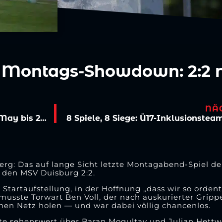
en Montags-Showdown: 2:2 
NÄ
Viktoria bindet U20-Nationalspieler Niklas May bis 2025
rg: Das auf lange Sicht letzte Montagabend-Spiel der
 den MSV Duisburg 2:2.
 Startaufstellung, in der Hoffnung „dass wir so orden
usste Torwart Ben Voll, der nach auskurierter Gripp
nen Netz holen — und war dabei völlig chancenlos.
ste sehenswert über Baran Mogultay und Julian Hettwe