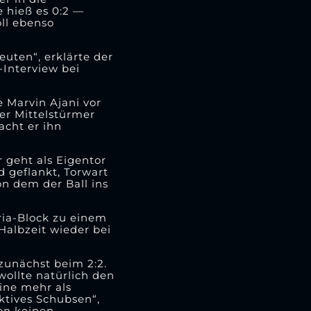
e hieß es 0:2 —
ll ebenso
uten“, erklärte der
-Interview bei
 Marvin Ajani vor
er Mittelstürmer
acht er ihn
 geht als Eigentor
d geflankt, Torwart
on dem der Ball ins
oria-Block zu einem
Halbzeit wieder bei
 zunächst beim 2:2.
wollte natürlich den
ine mehr als
ktives Schubsen“,
ben keinen