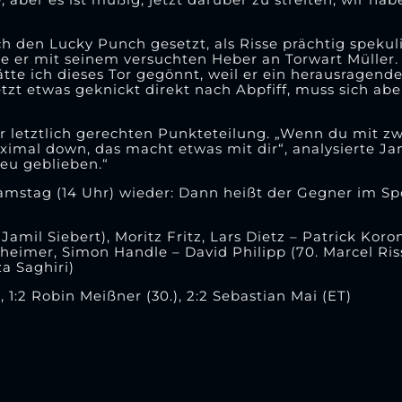
ch den Lucky Punch gesetzt, als Risse prächtig spekul
te er mit seinem versuchten Heber an Torwart Müller.
e ich dieses Tor gegönnt, weil er ein herausragender
etzt etwas geknickt direkt nach Abpfiff, muss sich ab
er letztlich gerechten Punkteteilung. „Wenn du mit zw
aximal down, das macht etwas mit dir“, analysierte Ja
reu geblieben.“
mstag (14 Uhr) wieder: Dann heißt der Gegner im S
 Jamil Siebert), Moritz Fritz, Lars Dietz – Patrick Kor
heimer, Simon Handle – David Philipp (70. Marcel Riss
a Saghiri)
), 1:2 Robin Meißner (30.), 2:2 Sebastian Mai (ET)