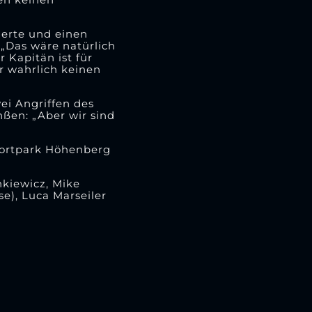
ierte und einen
 „Das wäre natürlich
 Kapitän ist für
er wahrlich keinen
ei Angriffen des
nßen: „Aber wir sind
portpark Höhenberg
onkiewicz, Mike
e), Luca Marseiler