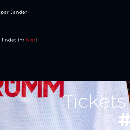
spar Jander
 findet Ihr
hier
!
Tickets
#