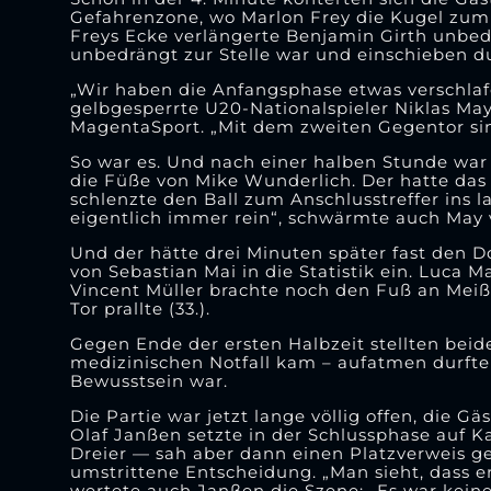
Gefahrenzone, wo Marlon Frey die Kugel zum 0:
Freys Ecke verlängerte Benjamin Girth unbed
unbedrängt zur Stelle war und einschieben du
„Wir haben die Anfangsphase etwas verschlaf
gelbgesperrte U20-Nationalspieler Niklas May,
MagentaSport. „Mit dem zweiten Gegentor si
So war es. Und nach einer halben Stunde war 
die Füße von Mike Wunderlich. Der hatte das 
schlenzte den Ball zum Anschlusstreffer ins
eigentlich immer rein“, schwärmte auch May 
Und der hätte drei Minuten später fast den D
von Sebastian Mai in die Statistik ein. Luca 
Vincent Müller brachte noch den Fuß an Meißne
Tor prallte (33.).
Gegen Ende der ersten Halbzeit stellten beide
medizinischen Notfall kam – aufatmen durften
Bewusstsein war.
Die Partie war jetzt lange völlig offen, die 
Olaf Janßen setzte in der Schlussphase auf K
Dreier — sah aber dann einen Platzverweis g
umstrittene Entscheidung. „Man sieht, dass er
wertete auch Janßen die Szene: „Es war keine,