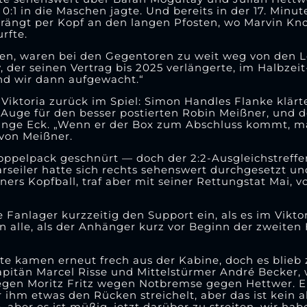
1 in die Maschen jagte. Und bereits in der 17. Minut
rängt per Kopf an den langen Pfosten, wo Marvin Kno
rfte.
en, waren bei den Gegentoren zu weit weg von den Le
 der seinen Vertrag bis 2025 verlängerte, im Halbzeit
nd wir dann aufgewacht.“
Viktoria zurück im Spiel: Simon Handles Flanke klärte
Auge für den besser postierten Robin Meißner, und d
 lange Eck. „Wenn er der Box zum Abschluss kommt, m
von Meißner.
oppelpack geschnürt — doch der 2:2-Ausgleichstreffer
Marseiler hatte sich rechts sehenswert durchgesetzt un
rs Kopfball, traf aber mit seiner Rettungstat Mai, v
 Fanlager kurzzeitig den Support ein, als es im Vikt
 alle, als der Anhänger kurz vor Beginn der zweiten 
Gäste kamen erneut frech aus der Kabine, doch es blieb
apitän Marcel Risse und Mittelstürmer André Becker, 
egen Moritz Fritz wegen Notbremse gegen Hettwer. E
 ihm etwas den Rücken streichelt, aber das ist kein a
 aber es ist müßig, jetzt darüber zu streiten, wir ha