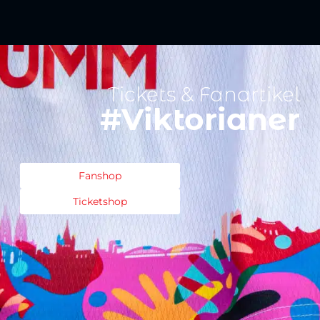
Tickets & Fanartikel
#Viktorianer
Fanshop
Ticketshop