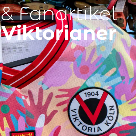
 & Fanartikel
Viktorianer