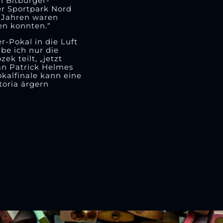
n Bitburger-
er Sportpark Nord
i Jahren waren
en konnten.“
-Pokal in die Luft
abe ich nur die
ek teilt, „jetzt
an Patrick Helmes
okalfinale kann eine
toria ärgern