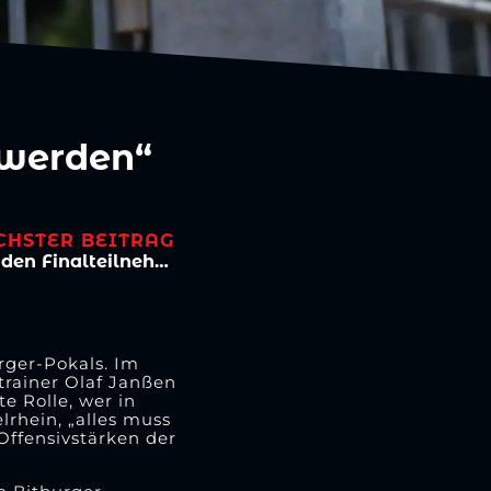
 werden“
CHSTER BEITRAG
Bitburger-Pokalfinale im TV und bei den Finalteilnehmern
rger-Pokals. Im
trainer Olaf Janßen
te Rolle, wer in
lrhein, „alles muss
Offensivstärken der