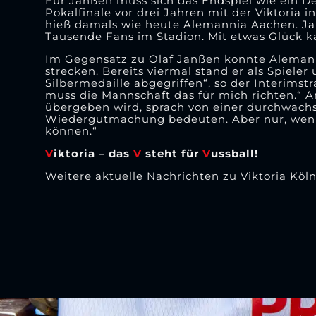
Für Janßen muss sich das Endspiel wie ein Dé
Pokalfinale vor drei Jahren mit der Viktoria
hieß damals wie heute Alemannia Aachen. Janß
Tausende Fans im Stadion. Mit etwas Glück ka
Im Gegensatz zu Olaf Janßen konnte Alemanni
strecken. Bereits viermal stand er als Spieler
Silbermedaille abgegriffen“, so der Interimstr
muss die Mannschaft das für mich richten.“ 
übergeben wird, sprach von einer durchwachse
Wiedergutmachung bedeuten. Aber nur, wenn w
können.“
V
iktoria – das
V
steht für
V
ussball!
Weitere aktuelle Nachrichten zu Viktoria Köl