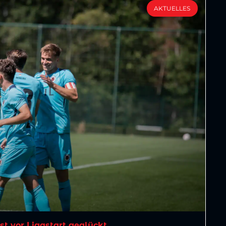
AKTUELLES
est vor Ligastart geglückt