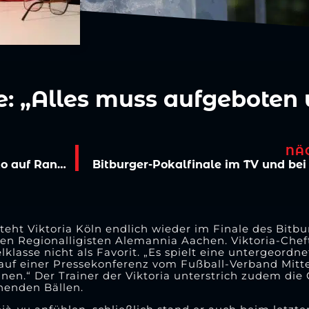
e: „Alles muss aufgeboten
NÄ
Mölders Top-Torjäger, Wunderlich und Cueto auf Rang zwölf
teht Viktoria Köln endlich wieder im Finale des Bitbu
en Regionalligisten Alemannia Aachen. Viktoria-Chef
klasse nicht als Favorit. „Es spielt eine untergeordne
 auf einer Pressekonferenz vom Fußball-Verband Mitte
en.“ Der Trainer der Viktoria unterstrich zudem die 
henden Bällen.