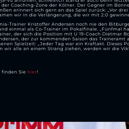
jà-vu anfühlen, schließlich stand er auch beim letzte
 in der Coaching-Zone der Kölner. Der Gegner im Bonn
en erinnert sich gern an das Spiel zurück: „Vor dre
men wir in die Verlängerung, die wir mit 2:0 gewinn
a-Trainer Kristoffer Andersen noch nie den Bitburger
 und einmal als Co-Trainer im Pokalfinale. „Fünfmal h
ainer, der sich die Position mit U 19-Coach Dietmar Boz
Andersen, der zur kommenden Saison das Traineramt 
nen Spielzeit: „Jeder Tag war ein Kraftakt. Dieses P
ir alle an einem Strang ziehen, werden wir die Vik
n finden Sie
hier
!