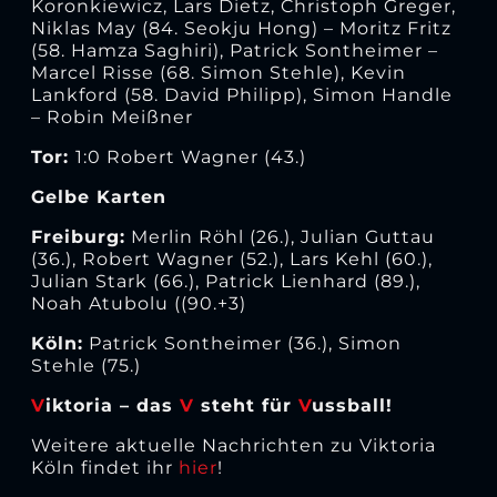
Koronkiewicz, Lars Dietz, Christoph Greger,
Niklas May (84. Seokju Hong) – Moritz Fritz
(58. Hamza Saghiri), Patrick Sontheimer –
Marcel Risse (68. Simon Stehle), Kevin
Lankford (58. David Philipp), Simon Handle
– Robin Meißner
Tor:
1:0 Robert Wagner (43.)
Gelbe Karten
Freiburg:
Merlin Röhl (26.), Julian Guttau
(36.), Robert Wagner (52.), Lars Kehl (60.),
Julian Stark (66.), Patrick Lienhard (89.),
Noah Atubolu ((90.+3)
Köln:
Patrick Sontheimer (36.), Simon
Stehle (75.)
V
iktoria – das
V
steht für
V
ussball!
Weitere aktuelle Nachrichten zu Viktoria
Köln findet ihr
hier
!