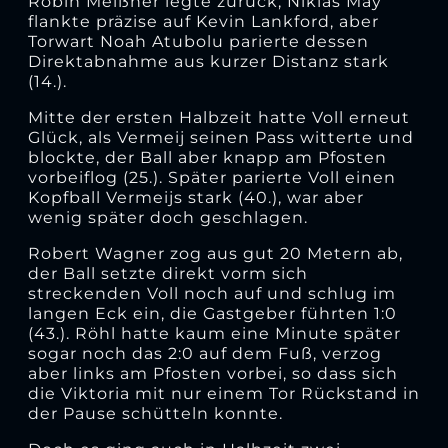
Robin Meißner legte zurück, Niklas May
flankte präzise auf Kevin Lankford, aber
Torwart Noah Atubolu parierte dessen
Direktabnahme aus kurzer Distanz stark
(14.).
Mitte der ersten Halbzeit hatte Voll erneut
Glück, als Vermeij seinen Pass witterte und
blockte, der Ball aber knapp am Pfosten
vorbeiflog (25.). Später parierte Voll einen
Kopfball Vermeijs stark (40.), war aber
wenig später doch geschlagen.
Robert Wagner zog aus gut 20 Metern ab,
der Ball setzte direkt vorm sich
streckenden Voll noch auf und schlug im
langen Eck ein, die Gastgeber führten 1:0
(43.). Röhl hatte kaum eine Minute später
sogar noch das 2:0 auf dem Fuß, verzog
aber links am Pfosten vorbei, so dass sich
die Viktoria mit nur einem Tor Rückstand in
der Pause schütteln konnte.