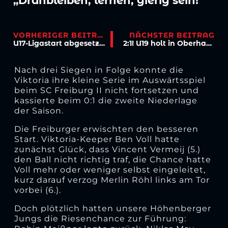
„Dranbleiben, lernen, gierig sein!“
VORHERIGER BEITRAG
NÄCHSTER BEITRAG
U17-Ligastart abgesetzt – FVM prüft Modusanpassung
2:1! U19 holt in Oberhausen ersten Bundesliga-Sieg 2022/23
Nach drei Siegen in Folge konnte die
Viktoria ihre kleine Serie im Auswärtsspiel
beim SC Freiburg II nicht fortsetzen und
kassierte beim 0:1 die zweite Niederlage
der Saison.
Die Freiburger erwischten den besseren
Start. Viktoria-Keeper Ben Voll hatte
zunächst Glück, dass Vincent Vermeij (5.)
den Ball nicht richtig traf, die Chance hatte
Voll mehr oder weniger selbst eingeleitet,
kurz darauf verzog Merlin Röhl links am Tor
vorbei (6.).
Doch plötzlich hatten unsere Höhenberger
Jungs die Riesenchance zur Führung: