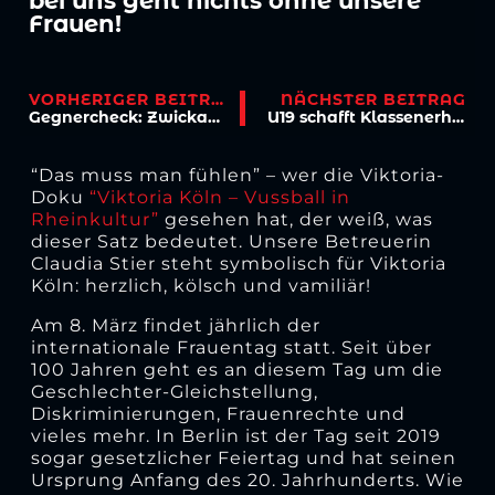
bei uns geht nichts ohne unsere
Frauen!
VORHERIGER BEITRAG
NÄCHSTER BEITRAG
Gegnercheck: Zwickau will mit Basistugend den Turnaround schaffen
U19 schafft Klassenerhalt – vor allem die “Art und Weise” überzeugt
“Das muss man fühlen” – wer die Viktoria-
Doku
“Viktoria Köln – Vussball in
Rheinkultur”
gesehen hat, der weiß, was
dieser Satz bedeutet. Unsere Betreuerin
Claudia Stier steht symbolisch für Viktoria
Köln: herzlich, kölsch und vamiliär!
Am 8. März findet jährlich der
internationale Frauentag statt. Seit über
100 Jahren geht es an diesem Tag um die
Geschlechter-Gleichstellung,
Diskriminierungen, Frauenrechte und
vieles mehr. In Berlin ist der Tag seit 2019
sogar gesetzlicher Feiertag und hat seinen
Ursprung Anfang des 20. Jahrhunderts. Wie