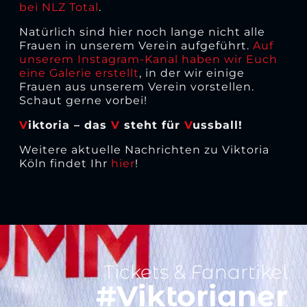
bei NLZ Total
.
Natürlich sind hier noch lange nicht alle
Frauen in unserem Verein aufgeführt.
Auf
unserem Instagram-Kanal haben wir Euch
eine Galerie erstellt
, in der wir einige
Frauen aus unserem Verein vorstellen.
Schaut gerne vorbei!
V
iktoria – das
V
steht für
V
ussball!
Weitere aktuelle Nachrichten zu Viktoria
Köln findet Ihr
hier
!
Tickets & Fanartikel
#Viktorianer