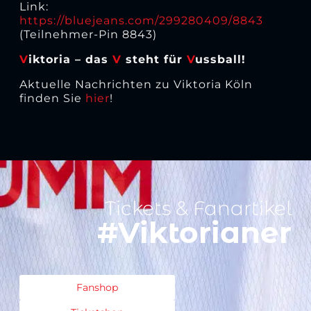
Link:
https://bluejeans.com/299280409/8843
(Teilnehmer-Pin 8843)
V
iktoria – das
V
steht für
V
ussball!
Aktuelle Nachrichten zu Viktoria Köln
finden Sie
hier
!
Tickets & Fanartikel
#Viktorianer
Fanshop