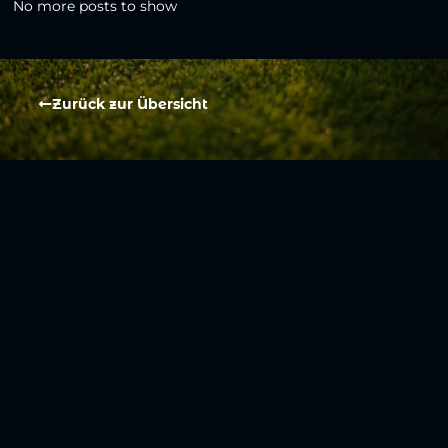
No more posts to show
Zurück zur Übersicht
Social Media
Aktuelles
V
iktoria Köln
Teams
NLZ
1904 e.V.
Verein
Stadion
Sportpark
Fans & Mitglieder
Höhenberg
V
ussball­schule
Günter-Kuxdorf-