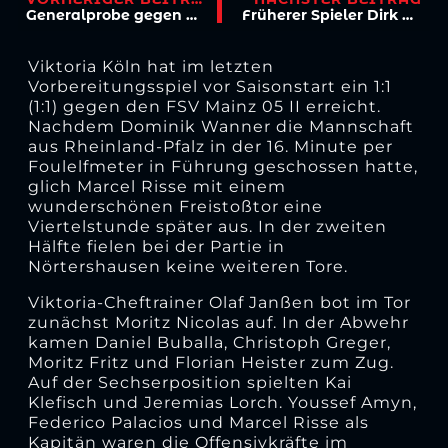
Generalprobe gegen den FSV Mainz 05 II
Früherer Spieler Dirk Kaspers ist tot
Viktoria Köln hat im letzten
Vorbereitungsspiel vor Saisonstart ein 1:1
(1:1) gegen den FSV Mainz 05 II erreicht.
Nachdem Dominik Wanner die Mannschaft
aus Rheinland-Pfalz in der 16. Minute per
Foulelfmeter in Führung geschossen hatte,
glich Marcel Risse mit einem
wunderschönen Freistoßtor eine
Viertelstunde später aus. In der zweiten
Hälfte fielen bei der Partie in
Nörtershausen keine weiteren Tore.
Viktoria-Cheftrainer Olaf Janßen bot im Tor
zunächst Moritz Nicolas auf. In der Abwehr
kamen Daniel Buballa, Christoph Greger,
Moritz Fritz und Florian Heister zum Zug.
Auf der Sechserposition spielten Kai
Klefisch und Jeremias Lorch. Youssef Amyn,
Federico Palacios und Marcel Risse als
Kapitän waren die Offensivkräfte im