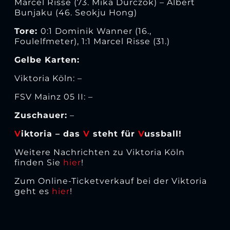
Marcel Risse (73. Mika Durczok) – Albert
Bunjaku (46. Seokju Hong)
Tore:
0:1 Dominik Wanner (16.,
Foulelfmeter), 1:1 Marcel Risse (31.)
Gelbe Karten:
Viktoria Köln: –
FSV Mainz 05 II: –
Zuschauer:
–
V
iktoria – das
V
steht für
V
ussball!
Weitere Nachrichten zu Viktoria Köln
finden Sie
hier
!
Zum Online-Ticketverkauf bei der Viktoria
geht es
hier
!