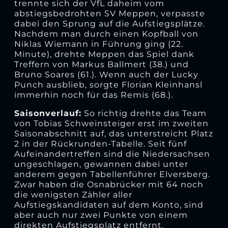
trennte sich der VfL daheim vom
abstiegsbedrohten SV Meppen, verpasste
dabei den Sprung auf die Aufstiegsplätze.
Nachdem man durch einen Kopfball von
Niklas Wiemann in Führung ging (22.
Minute), drehte Meppen das Spiel dank
Treffern von Markus Ballmert (38.) und
Bruno Soares (61.). Wenn auch der Lucky
Punch ausblieb, sorgte Florian Kleinhansl
immerhin noch für das Remis (68.).
Saisonverlauf:
So richtig drehte das Team
von Tobias Schweinsteiger erst im zweiten
Saisonabschnitt auf, das unterstreicht Platz
2 in der Rückrunden-Tabelle. Seit fünf
Aufeinandertreffen sind die Niedersachsen
ungeschlagen, gewannen dabei unter
anderem gegen Tabellenführer Elversberg.
Zwar haben die Osnabrücker mit 64 noch
die wenigsten Zähler aller
Aufstiegskandidaten auf dem Konto, sind
aber auch nur zwei Punkte von einem
direkten Aufstiegsplatz entfernt.