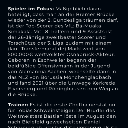
Spieler im Fokus:
Maßgeblich daran
beteiligt, dass man an der Bremer Brücke
wieder von der 2. Bundesliga träumen darf,
ist der Top-Scorer des VfL: Ba-Muaka
Simakala. Mit 18 Treffern und 9 Assists ist
der 26-Jährige zweitbester Scorer und
Torschütze der 3. Liga, zudem mit einem
(laut Transfermarkt.de) Marktwert von
500.000€ wertvollster Osnabrück-Akteur.
Geboren in Eschweiler begann der
beidfüßige Offensivmann in der Jugend
von Alemannia Aachen, wechselte dann in
das NLZ von Borussia Mönchengladbach
und fand 2021 über die Umwege Kerkrade,
Elversberg und Rödinghausen den Weg an
die Brücke.
Trainer:
Es ist die erste Cheftrainerstation
für Tobias Schweinsteiger. Der Bruder des
Weltmeisters Bastian löste im August den
nach Bielefeld gewechselten Daniel
Scherning ab, war bis dato vorrangig als Co-