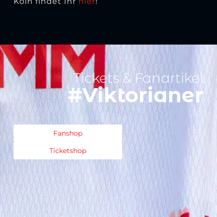
Köln findet Ihr
hier
!
Tickets & Fanartikel
#Viktorianer
Fanshop
Ticketshop