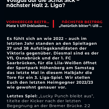
Vollgas auf die Schäl Sick –
nächster Halt 2. Liga?
VORHERIGER BEITRAG
NÄCHSTER BEITRAG
Platz 1: U17-Inklusionsmannschaft bereit für Müngersdorf!
„Natürlich bitter“: U15 holt Silber nach Last-Minute-Tor im FVM-Pokalfinale
Es fühlt sich an wie 2022 – auch im
letzten Jahr standen an den Spieltagen
37 und 38 Aufstiegskandidaten der
Viktoria gegenüber. Diesmal sind es der
VfL Osnabrück und der 1. FC
Saarbrücken, für die Lila-Weißen öffnet
der Sportpark Höhenberg am Samstag
das letzte Mal in diesem Halbjahr die
Tore für ein 3. Liga-Spiel. Wir stellen
Euch den letzten Heimgegner 2022/23
wie gewohnt genauer vor.
Letztes Spiel:
„Lucky Punch bleibt aus“,
titelte der Kicker nach der letzten
Begegnung an der Bremer Brücke. 2:2