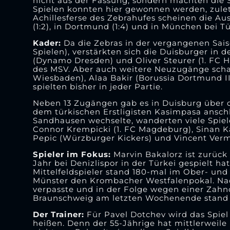
nicht aus der Fassung, sondern machten die 
Spielen konnten hier gewonnen werden, zulet
Achillesferse des Zebrahufes scheinen die Aus
(1:2), in Dortmund (1:4) und in München bei Tü
Kader:
Da die Zebras in der vergangenen Saiso
Spielen), verstärkten sich die Duisburger in 
(Dynamo Dresden) und Oliver Steurer (1. FC 
des MSV. Aber auch weitere Neuzugänge schaff
Wiesbaden), Alaa Bakir (Borussia Dortmund II
spielten bisher in jeder Partie.
Neben 13 Zugängen gab es in Duisburg über
dem türkischen Erstligisten Kasimpasa anschl
Sandhausen wechselte, wanderten viele Spiele
Connor Krempicki (1. FC Magdeburg), Sinan 
Pepic (Würzburger Kickers) und Vincent Vermei
Spieler im Fokus:
Marvin Bakalorz ist zurück
Jahr bei Denizlispor in der Türkei gespielt 
Mittelfeldspieler stand 180-mal im Ober- u
Münster den Krombacher Westfalenpokal. Nac
verpasste und in der Folge wegen einer Zahnope
Braunschweig am letzten Wochenende stand e
Der Trainer:
Für Pavel Dotchev wird das Spi
heißen. Denn der 55-Jährige hat mittlerweile 