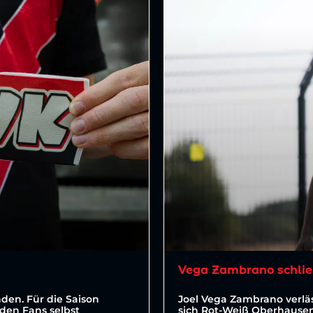
Vega Zambrano schlie
den. Für die Saison
Joel Vega Zambrano verläs
den Fans selbst
sich Rot-Weiß Oberhausen 