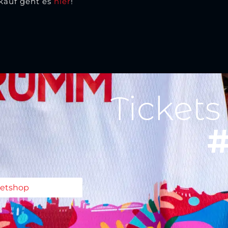
rkauf geht es
hier
!
Tickets
#
ketshop