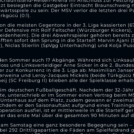
Schauinsland-Reisen-Arena im Anschluss zur Festung. 
zt besiegten die Gastgeber Eintracht Braunschweig mi
wärtsspiele zu sein: Der MSV verlor die letzten drei 
rkgücü (0:1).
n die meisten Gegentore in der 3. Liga kassierten (67
der Defensive mit Rolf Feltscher (Würzburger Kickers
Heidenheim). Die drei Abwehrspieler gehören bereits
ten sofort den Sprung in die Startelf: Marvin Ajani
), Niclas Stierlin (SpVgg Unterhaching) und Kolja Pu
 den Sommer auch 17 Abgänge. Während sich Linksa
oss und Linksverteidiger Arne Sicker in die 2. Bunde
r zur Konkurrenz in die 3. Liga ab: Maximilian Janse
Karweina und Leroy-Jacques Mickels (beide Türkgücü
j (SC Freiburg II) blieben alle der Spielklasse erhalt
 im deutschen Fußballgeschäft. Nachdem der 32-Jährig
hatte, unterschrieb er im Sommer einen Vertrag beim 
nd Unterhaus auf dem Platz, zudem gewann er zweima
hdem er den Saisonauftakt aufgrund eines Training
ration ausfiel, ist er mittlerweile in die Startelf ge
r das erste Mal über die gesamten 90 Minuten auf 
el am Samstag eine ganz besondere Begegnung sein 
bei 292 Drittligapartien die Fäden am Spielfeldrand g