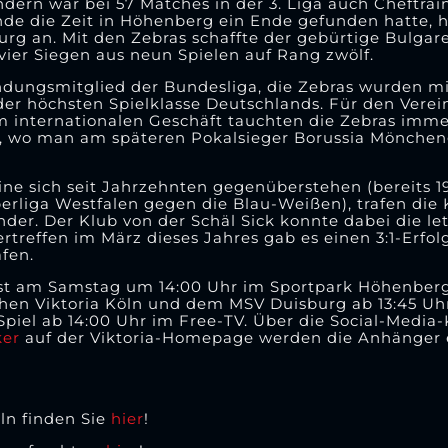
ndern war bei 57 Matches in der 3. Liga auch Cheftrain
de die Zeit in Höhenberg ein Ende gefunden hatte, 
g an. Mit den Zebras schaffte der gebürtige Bulgare
vier Siegen aus neun Spielen auf Rang zwölf.
ündungsmitglied der Bundesliga, die Zebras wurden 
der höchsten Spielklasse Deutschlands. Für den Verein
m internationalen Geschäft tauchten die Zebras immer
e, wo man am späteren Pokalsieger Borussia Mönche
e sich seit Jahrzehnten gegenüberstehen (bereits 195
rliga Westfalen gegen die Blau-Weißen), trafen die 
nder. Der Klub von der Schäl Sick konnte dabei die le
rtreffen im März dieses Jahres gab es einen 3:1-Erfol
fen.
ist am Samstag um 14:00 Uhr im Sportpark Höhenberg. 
chen Viktoria Köln und dem MSV Duisburg ab 13:45 Uhr
iel ab 14:00 Uhr im Free-TV. Über die Social-Media-
ker
auf der Viktoria-Homepage werden die Anhänger 
ln finden Sie
hier
!