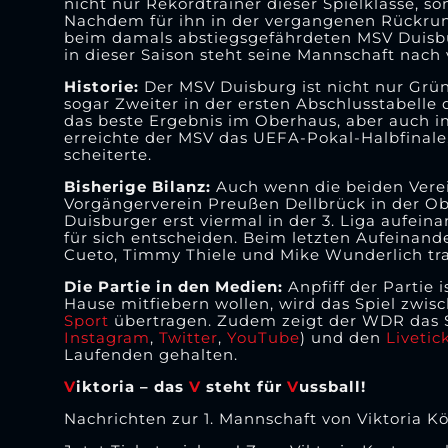
nicht nur Rekordtrainer dieser Spielklasse, so
Nachdem für ihn in der vergangenen Rückrun
beim damals abstiegsgefährdeten MSV Duisbur
in dieser Saison steht seine Mannschaft nach 
Historie:
Der MSV Duisburg ist nicht nur Gr
sogar Zweiter in der ersten Abschlusstabelle 
das beste Ergebnis im Oberhaus, aber auch i
erreichte der MSV das UEFA-Pokal-Halbfinal
scheiterte.
Bisherige Bilanz:
Auch wenn die beiden Verein
Vorgängerverein Preußen Dellbrück in der Obe
Duisburger erst viermal in der 3. Liga aufeina
für sich entscheiden. Beim letzten Aufeinande
Cueto, Timmy Thiele und Mike Wunderlich tra
Die Partie in den Medien:
Anpfiff der Partie 
Hause mitfiebern wollen, wird das Spiel zwis
Sport
übertragen. Zudem zeigt der WDR das Sp
Instagram
,
Twitter
,
YouTube
) und den
Livetic
Laufenden gehalten.
V
iktoria – das
V
steht für
V
ussball!
Nachrichten zur 1. Mannschaft von Viktoria Kö