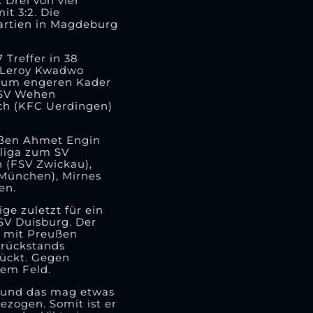
Drei von vier
t 3:2. Die
Partien in Magdeburg
 Treffer in 38
), Leroy Kwadwo
 zum engeren Kader
 (SV Wehen
sch (KFC Uerdingen)
ußen Ahmet Engin
sliga zum SV
n (FSV Zwickau),
 München), Mirnes
en.
e zuletzt für ein
MSV Duisburg. Der
l mit Preußen
srückstands
rückt. Gegen
dem Feld.
– und das mag etwas
ezogen. Somit ist er