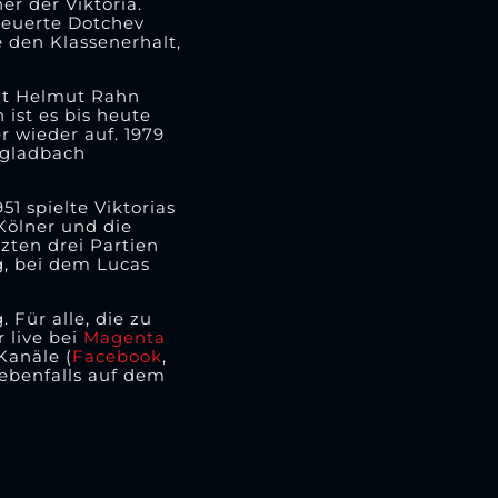
er der Viktoria.
heuerte Dotchev
 den Klassenerhalt,
mit Helmut Rahn
 ist es bis heute
 wieder auf. 1979
ngladbach
1 spielte Viktorias
Kölner und die
tzten drei Partien
g, bei dem Lucas
Für alle, die zu
 live bei
Magenta
Kanäle (
Facebook
,
ebenfalls auf dem