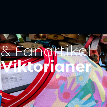
 & Fanartikel
Viktorianer