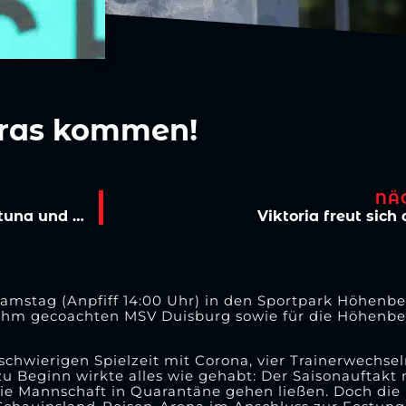
bras kommen!
NÄ
Vorverkauf läuft: PSD-Bank Cup mit FC, Fortuna und Viktoria
Viktoria freut sich
amstag (Anpfiff 14:00 Uhr) in den Sportpark Höhenb
ihm gecoachten MSV Duisburg sowie für die Höhenbe
schwierigen Spielzeit mit Corona, vier Trainerwechsel
zu Beginn wirkte alles wie gehabt: Der Saisonauftakt
ie Mannschaft in Quarantäne gehen ließen. Doch die