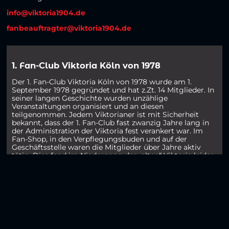
info@viktoria1904.de
fanbeauftragter@viktoria1904.de
1. Fan-Club Viktoria Köln von 1978
Der 1. Fan-Club Viktoria Köln von 1978 wurde am 1.
September 1978 gegründet und hat z.Zt. 14 Mitglieder. In
seiner langen Geschichte wurden unzählige
Veranstaltungen organisiert und an diesen
teilgenommen. Jedem Viktorianer ist mit Sicherheit
bekannt, dass der 1. Fan-Club fast zwanzig Jahre lang in
der Administration der Viktoria fest verankert war. Im
Fan-Shop, in den Verpflegungsbuden und auf der
Geschäftsstelle waren die Mitglieder über Jahre aktiv
tätig. Dies fand im Niedergang der „alten“ Viktoria leider
sein Ende. Heute werden clubinterne Veranstaltungen
durchgeführt und natürlich die Viktoria bei Heim- und
Auswärtsspielen unterstützt.
Premium Ost 805