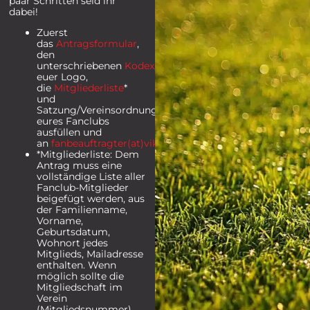
paar Schritten seid ihr
dabei!
Zuerst
das
Antragsformular
,
den
unterschriebenen
Kodex
,
euer Logo,
die
Mitgliederliste
*
und
Satzung/Vereinsordnung
eures Fanclubs
ausfüllen und
an
fanbeauftragter(at)viktoria1904.de
schicken
*Mitgliederliste: Dem
Antrag muss eine
vollständige Liste aller
Fanclub-Mitglieder
beigefügt werden, aus
der Familienname,
Vorname,
Geburtsdatum,
Wohnort jedes
Mitglieds, Mailadresse
enthalten. Wenn
möglich sollte die
Mitgliedschaft im
Verein
(Mitgliedsnummer)