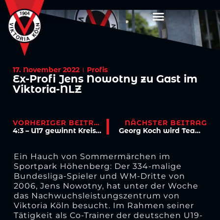
17. November 2022
Profis
Ex-Profi Jens Nowotny zu Gast im
Viktoria-NLZ
VORHERIGER BEITRAG
NÄCHSTER BEITRAG
4:3 – U17 gewinnt Kreispokal und verrückte Partie!
Georg Koch wird Teammanager, „Schäl-Sicker“ Alexander Bade übernimmt Torwarttrainer-Posten
Ein Hauch von Sommermärchen im
Sportpark Höhenberg: Der 334-malige
Bundesliga-Spieler und WM-Dritte von
2006, Jens Nowotny, hat unter der Woche
das Nachwuchsleistungszentrum von
Viktoria Köln besucht. Im Rahmen seiner
Tätigkeit als Co-Trainer der deutschen U19-