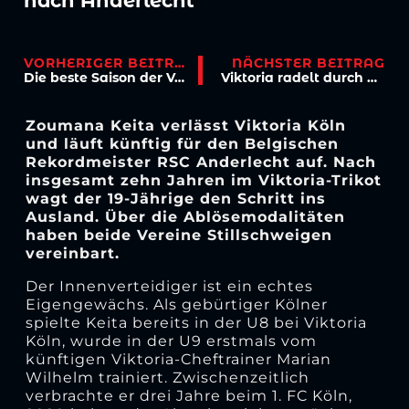
nach Anderlecht
VORHERIGER BEITRAG
NÄCHSTER BEITRAG
Die beste Saison der Vereinsgeschichte – die Story einer Gemeinschaftsleistung
Viktoria radelt durch Köln – 4. Viktoria E-Bike-Tour powered by Zweirad Prumbaum
Zoumana Keita verlässt Viktoria Köln
und läuft künftig für den Belgischen
Rekordmeister RSC Anderlecht auf. Nach
insgesamt zehn Jahren im Viktoria-Trikot
wagt der 19-Jährige den Schritt ins
Ausland. Über die Ablösemodalitäten
haben beide Vereine Stillschweigen
vereinbart.
Der Innenverteidiger ist ein echtes
Eigengewächs. Als gebürtiger Kölner
spielte Keita bereits in der U8 bei Viktoria
Köln, wurde in der U9 erstmals vom
künftigen Viktoria-Cheftrainer Marian
Wilhelm trainiert. Zwischenzeitlich
verbrachte er drei Jahre beim 1. FC Köln,