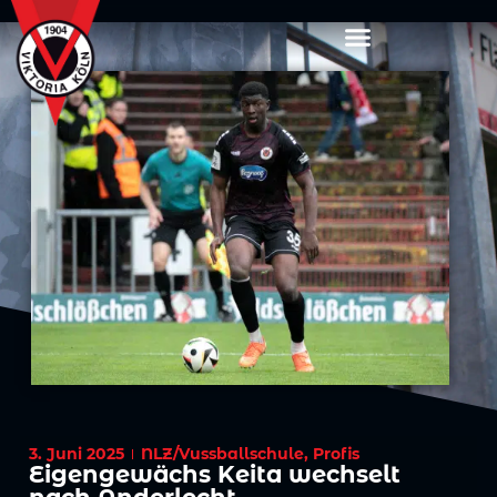
3. Juni 2025
NLZ/Vussballschule
,
Profis
Eigengewächs Keita wechselt