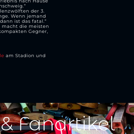
rlebnis nach Hause
nschweig.“
lenzwölften der 3.
Dinge. Wenn jemand
ann ist das fatal.“
an macht die meisten
 „kompakten Gegner,
le
am Stadion und
 & Fanartikel