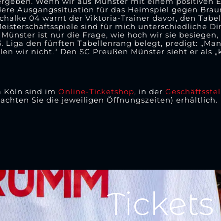
ergeben. Wenn wir aus Münster mit einem positiven E
ere Ausgangssituation für das Heimspiel gegen Brau
halke 04 warnt der Viktoria-Trainer davor, den Tabel
eisterschaftsspiele sind für mich unterschiedliche 
ünster ist nur die Frage, wie hoch wir sie besiegen, d
3. Liga den fünften Tabellenrang belegt, predigt: „M
llen wir nicht.“ Den SC Preußen Münster sieht er als
ia Köln sind im
Online-Ticketshop
, in der
Geschäftsstel
achten Sie die jeweiligen Öffnungszeiten) erhältlich.
Tickets