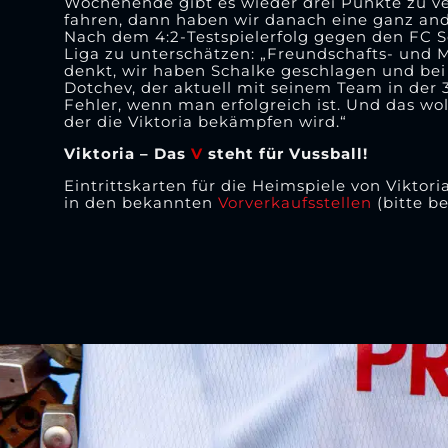
Wochenende gibt es wieder drei Punkte zu v
fahren, dann haben wir danach eine ganz and
Nach dem 4:2-Testspielerfolg gegen den FC Sc
Liga zu unterschätzen: „Freundschafts- und M
denkt, wir haben Schalke geschlagen und bei M
Dotchev, der aktuell mit seinem Team in der 
Fehler, wenn man erfolgreich ist. Und das wo
der die Viktoria bekämpfen wird.“
Viktoria – Das
V
steht für Vussball!
Eintrittskarten für die Heimspiele von Viktor
in den bekannten
Vorverkaufsstellen
(bitte be