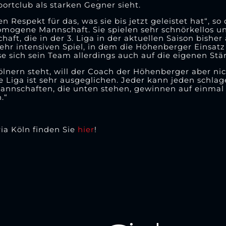
ortclub als starken Gegner sieht.
 Respekt für das, was sie bis jetzt geleistet hat“, so
 homogene Mannschaft. Sie spielen sehr schnörkellos und
chaft, die in der 3. Liga in der aktuellen Saison bishe
ehr intensiven Spiel, in dem die Höhenberger Einsat
 sich sein Team allerdings auch auf die eigenen Stä
ölnern steht, will der Coach der Höhenberger aber nic
e Liga ist sehr ausgeglichen. Jeder kann jeden schlage
 Mannschaften, die unten stehen, gewinnen auf einma
.“
ia Köln finden Sie
hier
!