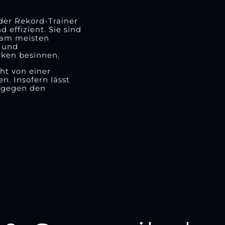
 der Rekord-Trainer
 effizient. Sie sind
r am meisten
z und
rken besinnen.
ht von einer
n. Insofern lässt
l gegen den