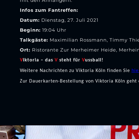
mit den Anhängern.
Infos zum Fantreffen:
Datum:
Dienstag, 27. Juli 2021
Beginn:
19:04 Uhr
Talkgäste:
Maximilian Rossmann, Timmy Thie
Ort:
Ristorante Zur Merheimer Heide, Merheim
V
iktoria – das
V
steht für
V
ussball!
Weitere Nachrichten zu Viktoria Köln finden Sie
hie
Zur Dauerkarten-Bestellung von Viktoria Köln geht