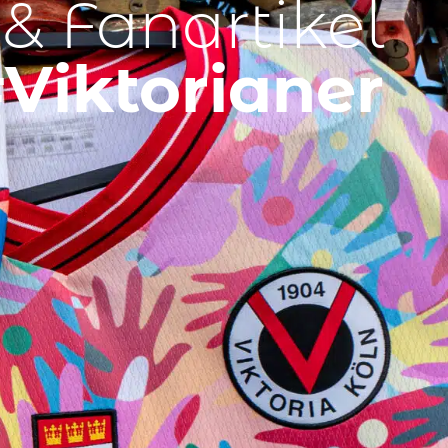
 & Fanartikel
Viktorianer