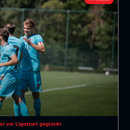
est vor Ligastart geglückt