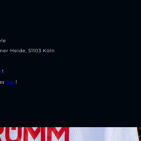
le
er Heide, 51103 Köln
r
!
 es
hier
!