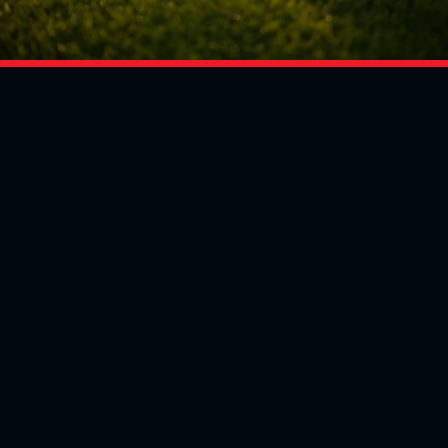
Social Media
Aktuelles
V
iktoria Köln
Teams
NLZ
1904 e.V.
Verein
Stadion
Sportpark
Fans & Mitglieder
Höhenberg
V
ussball­schule
Günter-Kuxdorf-
Weg 1
Tickets kaufen
+49 (0)221 - 572
Fanshop
75 4220
Mitglied werden