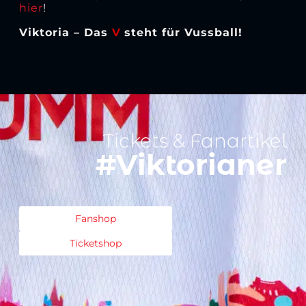
hier
!
Viktoria – Das
V
steht für Vussb
all!
Tickets & Fanartikel
#Viktorianer
Fanshop
Ticketshop