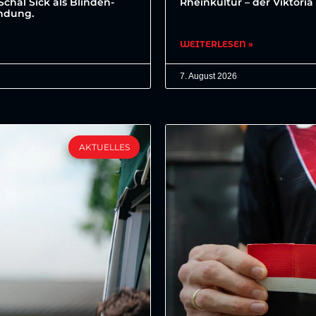
Schäl Sick als Blinden-
Rheinkultur – der Viktori
endung.
WEITERLESEN »
7. August 2026
AKTUELLES