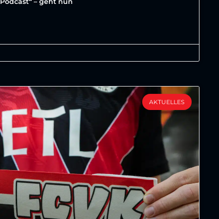
a Podcast“ – geht nun
AKTUELLES