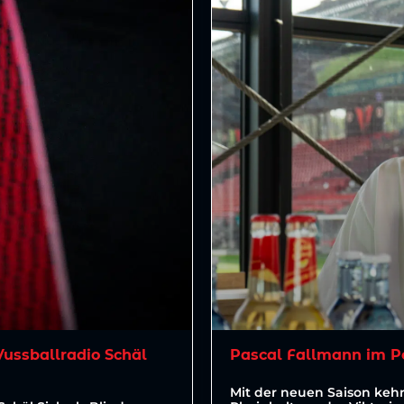
Vussballradio Schäl
Pascal Fallmann im P
Mit der neuen Saison kehr