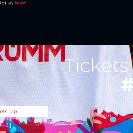
ibt es
hier
!
Tickets
#
ketshop