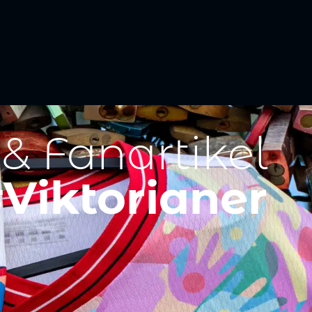
 & Fanartikel
Viktorianer