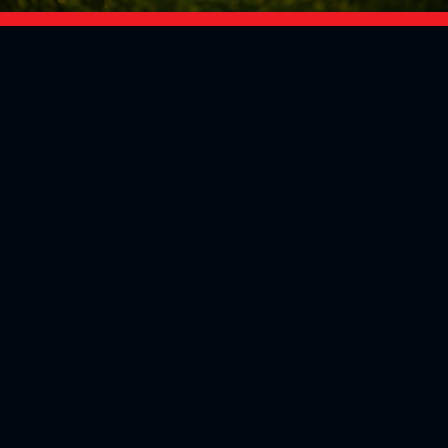
Social Media
Aktuelles
V
iktoria Köln
Teams
NLZ
1904 e.V.
Verein
Stadion
Sportpark
Fans & Mitglieder
Höhenberg
V
ussball­schule
Günter-Kuxdorf-
Weg 1
Tickets kaufen
+49 (0)221 - 572
Fanshop
75 4220
Mitglied werden
+49 (0)221 - 572
Partner
75 425