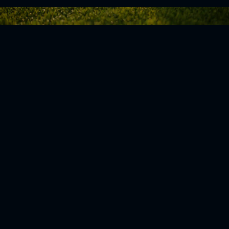
Zurück zur Übersicht
Social Media
Aktuelles
V
iktoria Köln
Teams
NLZ
1904 e.V.
Verein
Stadion
Sportpark
Fans & Mitglieder
Höhenberg
V
ussball­schule
Günter-Kuxdorf-
Weg 1
Tickets kaufen