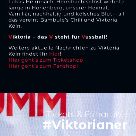
Lukas Heimbach. Heimbach selbst wohnte
lange in Höhenberg, unserer Heimat.
Vamiliär, nachhaltig und kölsches Blut – all
das vereint Bambule’s Chili und Viktoria
Köln.
V
iktoria – das
V
steht für
V
ussball!
Weitere aktuelle Nachrichten zu Viktoria
Köln findet Ihr
hier
!
Hier geht’s zum Ticketshop
Hier geht’s zum Fanshop!
Tickets & Fanartikel
#Viktorianer