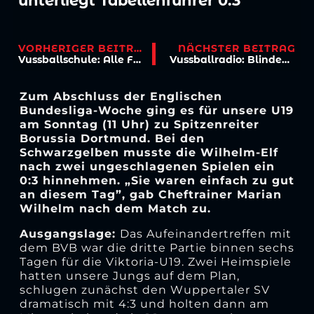
unterliegt Tabellenführer 0:3
VORHERIGER BEITRAG
NÄCHSTER BEITRAG
Vussballschule: Alle Feldspieler-Förderkurse bis Jahresende terminiert
Vussballradio: Blindenradio geht in 3. Saison und wird 24/7
Zum Abschluss der Englischen
Bundesliga-Woche ging es für unsere U19
am Sonntag (11 Uhr) zu Spitzenreiter
Borussia Dortmund. Bei den
Schwarzgelben musste die Wilhelm-Elf
nach zwei ungeschlagenen Spielen ein
0:3 hinnehmen. „Sie waren einfach zu gut
an diesem Tag”, gab Cheftrainer Marian
Wilhelm nach dem Match zu.
Ausgangslage:
Das Aufeinandertreffen mit
dem BVB war die dritte Partie binnen sechs
Tagen für die Viktoria-U19. Zwei Heimspiele
hatten unsere Jungs auf dem Plan,
schlugen zunächst den Wuppertaler SV
dramatisch mit 4:3 und holten dann am