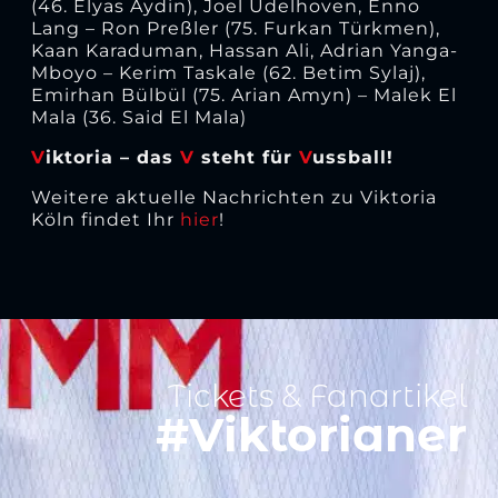
(46. Elyas Aydin), Joel Udelhoven, Enno
Lang – Ron Preßler (75. Furkan Türkmen),
Kaan Karaduman, Hassan Ali, Adrian Yanga-
Mboyo – Kerim Taskale (62. Betim Sylaj),
Emirhan Bülbül (75. Arian Amyn) – Malek El
Mala (36. Said El Mala)
V
iktoria – das
V
steht für
V
ussball!
Weitere aktuelle Nachrichten zu Viktoria
Köln findet Ihr
hier
!
Tickets & Fanartikel
#Viktorianer