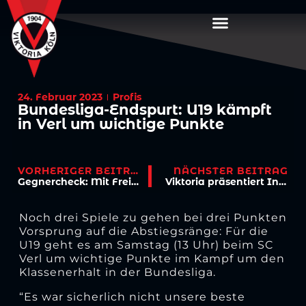
24. Februar 2023
Profis
Bundesliga-Endspurt: U19 kämpft
in Verl um wichtige Punkte
VORHERIGER BEITRAG
NÄCHSTER BEITRAG
Gegnercheck: Mit Freiburg II kommt das nächste Top-Team nach Höhenberg
Viktoria präsentiert Inklusionteams: Ü17-Premiere Sonntag in Aachen
Noch drei Spiele zu gehen bei drei Punkten
Vorsprung auf die Abstiegsränge: Für die
U19 geht es am Samstag (13 Uhr) beim SC
Verl um wichtige Punkte im Kampf um den
Klassenerhalt in der Bundesliga.
“Es war sicherlich nicht unsere beste