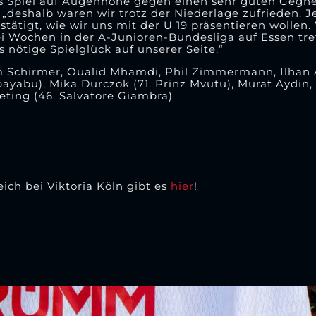
Spiel auf Augenhöhe gegen einen sehr guten Gegner“
deshalb waren wir trotz der Niederlage zufrieden. Je
tätigt, wie wir uns mit der U 19 präsentieren wollen. 
 Wochen in der A-Junioren-Bundesliga auf Essen treff
 nötige Spielglück auf unserer Seite.“
 Schirmer, Oualid Mhamdi, Phil Zimmermann, Ilhan A
yabu), Mika Durczok (71. Prinz Mvutu), Murat Aydin,
eting (46. Salvatore Giambra)
ch bei Viktoria Köln gibt es
hier
!