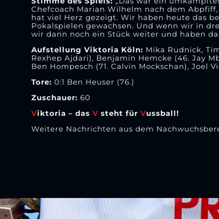
Stimme des Spiels:
„Das war ein umkämpftes 
Chefcoach Marian Wilhelm nach dem Abpfiff, „
hat viel Herz gezeigt. Wir haben heute das bes
Pokalspielen gewachsen. Und wenn wir in drei
wir dann noch ein Stück weiter und haben das
Aufstellung Viktoria Köln:
Mika Rudnick, Tim
Rexhep Ajdari), Benjamin Hemcke (46. Jay Mba
Ben Hompesch (71. Calvin Mockschan), Joel Vi
Tore:
0:1 Ben Heuser (76.)
Zuschauer:
60
V
iktoria – das
V
steht für
V
ussball!
Weitere Nachrichten aus dem Nachwuchsberei