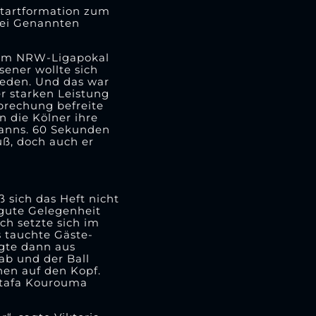
Startformation zum
rei Genannten
n im NRW-Ligapokal
sener wollte sich
eden. Und das war
r starken Leistung
brechung befreite
n die Kölner ihre
manns. 60 Sekunden
uß, doch auch er
 sich das Heft nicht
 gute Gelegenheit
ch setzte sich im
s tauchte Gäste-
lgte dann aus
ab und der Ball
hen auf den Kopf.
stafa Kourouma