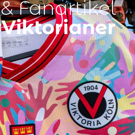
 & Fanartikel
Viktorianer