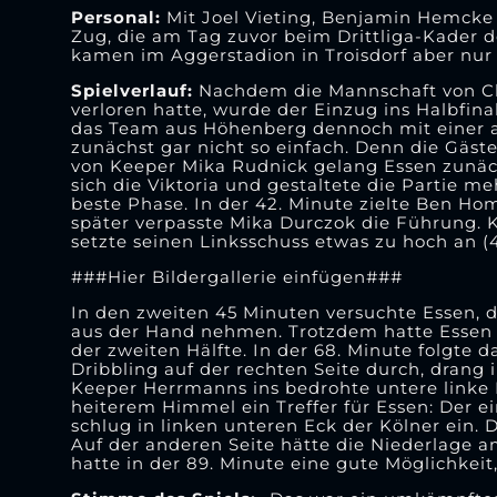
Personal:
Mit Joel Vieting, Benjamin Hemcke 
Zug, die am Tag zuvor beim Drittliga-Kader 
kamen im Aggerstadion in Troisdorf aber nur
Spielverlauf:
Nachdem die Mannschaft von Ch
verloren hatte, wurde der Einzug ins Halbfina
das Team aus Höhenberg dennoch mit einer 
zunächst gar nicht so einfach. Denn die Gäst
von Keeper Mika Rudnick gelang Essen zunäch
sich die Viktoria und gestaltete die Partie m
beste Phase. In der 42. Minute zielte Ben 
später verpasste Mika Durczok die Führung. 
setzte seinen Linksschuss etwas zu hoch an (4
###Hier Bildergallerie einfügen###
In den zweiten 45 Minuten versuchte Essen, di
aus der Hand nehmen. Trotzdem hatte Essen d
der zweiten Hälfte. In der 68. Minute folgte
Dribbling auf der rechten Seite durch, drang 
Keeper Herrmanns ins bedrohte untere linke E
heiterem Himmel ein Treffer für Essen: Der e
schlug in linken unteren Eck der Kölner ein. 
Auf der anderen Seite hätte die Niederlage
hatte in der 89. Minute eine gute Möglichkeit,