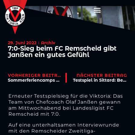
29. Juni 2022
Archiv
7:0-Sieg beim FC Remscheid gibt
Janßen ein gutes Gefühl
VORHERIGER BEITRAG
NÄCHSTER BEITRAG
Sommerferiencamps der Vussballschule: Es sind noch Plätze frei!
Testspiel in Sittard: Begegnung mit türkischem Superstar
Erneuter Testspielsieg für die Viktoria: Das
Team von Chefcoach Olaf Janßen gewann
am Mittwochabend bei Landesligist FC
Remscheid mit 7:0.
Auf eine unterhaltsamen Interviewrunde
mit den Remscheider Zweitliga-