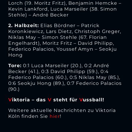
Lorch (19. Moritz Fritz), Benjamin Hemcke –
Kevin Lankford, Luca Marseiler (38. Simon
Stehle) – André Becker
2. Halbzeit:
Elias Bördner – Patrick
Koronkiewicz, Lars Dietz, Christoph Greger,
Niklas May – Simon Stehle (67. Florian
Engelhardt), Moritz Fritz – David Philipp,
Federico Palacios, Youssef Amyn – Seokju
Hong
Tore:
0:1 Luca Marseiler (20.), 0:2 André
Becker (41.), 0:3 David Philipp (59.), 0:4
Federico Palacios (60.), 0:5 Niklas May (85.),
0:6 Seokju Hong (89.), 0:7 Federico Palacios
(90.)
V
iktoria – das
V
steht für
V
ussball!
Weitere aktuelle Nachrichten zu Viktoria
Köln finden Sie
hier
!