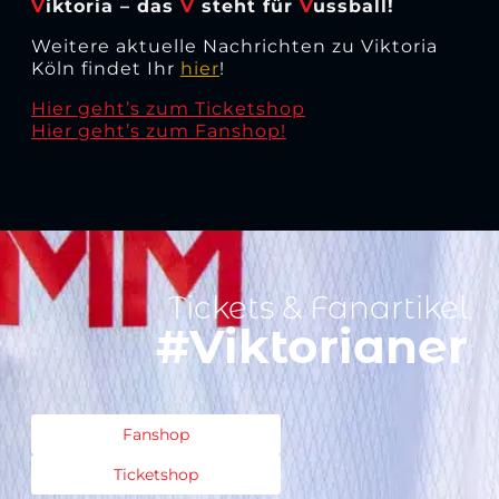
V
iktoria – das
V
steht für
V
ussball!
Weitere aktuelle Nachrichten zu Viktoria
Köln findet Ihr
hier
!
Hier geht’s zum Ticketshop
Hier geht’s zum Fanshop!
Tickets & Fanartikel
#Viktorianer
Fanshop
Ticketshop