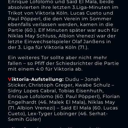
Enrique Lofolomo und Said El Mala, beide
absolvierten ihre letzten 3.Liga-Minuten im
Trikot von Viktoria Köln. Lucas Cueto und
Paul Pöpperl, die den Verein im Sommer
ebenfalls verlassen werden, kamen in die
Partie (60.). Elf Minuten später war auch für
Niklas May Schluss, Albion Vrenezi war der
letzte Einwechselspieler Olaf Janßens in
der 3. Liga für Viktoria Köln (71.).
Ein weiteres Tor sollte aber nicht mehr
fallen – so Pfiff der Schiedsrichter die Partie
mit einem 4:0 für Viktoria ab.
V
iktoria-Aufstellung:
Dudu – Jonah
Sticker, Christoph Greger, Kwabe Schulz –
Sidny Lopes Cabral, Tobias Eisenhuth,
Enrique Lofolomo (60. Paul Pöpperl), Florian
Engelhardt (46. Malek El Mala), Niklas May
(71. Albion Vrenezi) – Said El Mala (60. Lucas
Cueto), Lex-Tyger Lobinger (46. Serhat-
Semih Güler)