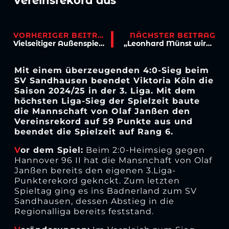
Vereinsrekord aus
VORHERIGER BEITRAG
NÄCHSTER BEITRAG
Vielseitiger Außenspieler: Viktoria verpflichtet Marco Pledl
„Leonhard Münst wird Viktorianer – „Passt perfekt zu unserem Spiel“
Mit einem überzeugenden 4:0-Sieg beim
SV Sandhausen beendet Viktoria Köln die
Saison 2024/25 in der 3. Liga. Mit dem
höchsten Liga-Sieg der Spielzeit baute
die Mannschaft von Olaf Janßen den
Vereinsrekord auf 59 Punkte aus und
beendet die Spielzeit auf Rang 6.
V
or dem Spiel:
Beim 2:0-Heimsieg gegen
Hannover 96 II hat die Mansnchaft von Olaf
Janßen bereits den eigenen 3.Liga-
Punkterekord geknckt. Zum letzten
Spieltag ging es ins Badnerland zum SV
Sandhausen, dessen Abstieg in die
Regionalliga bereits feststand.