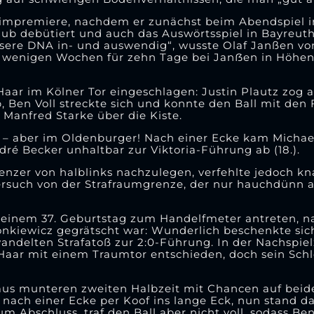
Heimpremiere, nachdem er zunächst beim Abendspiel 
Klub debütiert und auch das Auswörtsspiel in Bayreu
unsere DNA in- und auswendig“, wusste Olaf Janßen vo
r wenigen Wochen für zehn Tage bei Janẞen in Höhen
 Haar im Kölner Tor eingeschlagen: Justin Plautz zog
 Ben Voll streckte sich und konnte den Ball mit den 
Manfred Starke über die Kiste.
r – aber im Oldenburger! Nach einer Ecke kam Michae
ré Becker unhaltbar zur Viktoria-Führung ab (18.).
enzer von halblinks nachzulegen, verfehlte jedoch kn
rsuch von der Strafraumgrenze, der nur hauchdünn a
n seinem 37. Geburtstag zum Handelfmeter antreten, 
kiewicz gegrätscht war: Wunderlich beschenkte sich
ndelten Strafatoß zur 2:0-Führung. In der Nachspielz
Haar mit einem Traumtor entschieden, doch sein Schl
chaus munteren zweiten Halbzeit mit Chancen auf beid
raf nach einer Ecke per Koof ins lange Eck, nun stand da
m Abschluss, traf den Ball aber nicht voll, sodass Ben