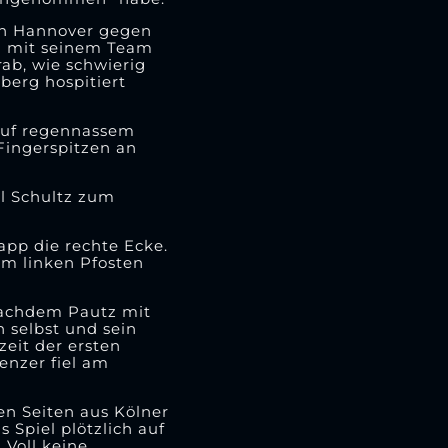
in Hannover gegen
th mit seinem Team
rab, wie schwierig
berg hospitiert
 auf regennassem
Fingerspitzen an
l Schultz zum
app die rechte Ecke.
m linken Pfosten
nachdem Pautz mit
 selbst und sein
eit der ersten
enzer fiel am
en Seiten aus Kölner
s Spiel plötzlich auf
 Voll keine