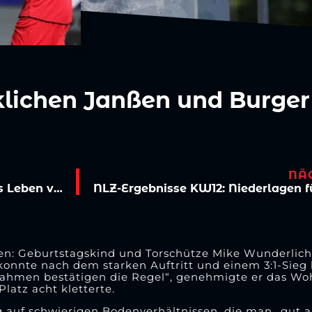
cklichen Janßen und Burger 
NÄ
FC gedenkt Banach: „Hat ein Stück weit das Leben von uns allen verändert“
en: Geburtstagskind und Torschütze Mike Wunderlich
onnte nach dem starken Auftritt und einem 3:1-Sieg
ahmen bestätigen die Regel“, genehmigte er das Wo
latz acht kletterte.
g auf schwierigen Bodenverhältnissen, die man „gu