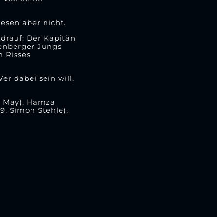
esen aber nicht.
drauf: Der Kapitän
henberger Jungs
n Risses
r dabei sein will,
as May), Hamza
9. Simon Stehle),