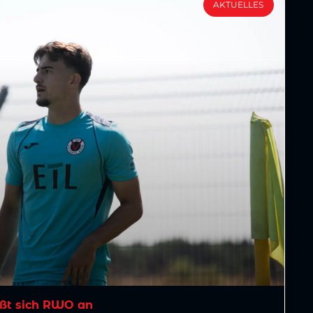
AKTUELLES
ßt sich RWO an