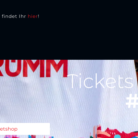
 findet Ihr
hier
!
Tickets
#
ketshop