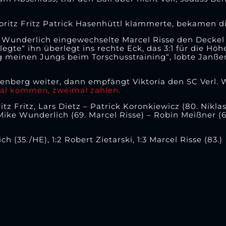
oritz Fritz Patrick Hasenhüttl klammerte, bekamen di
Wunderlich eingewechselte Marcel Risse den Deckel 
egte“ ihn überlegt ins rechte Eck, das 3:1 für die Hö
ug meinen Jungs beim Torschusstraining“, lobte Janße
berg weiter, dann empfängt Viktoria den SC Verl. We
imal kommen, zweimal zahlen.
itz Fritz, Lars Dietz – Patrick Koronkiewicz (80. Nikl
ike Wunderlich (69. Marcel Risse) – Robin Meißner (6
h (35./HE), 1:2 Robert Zietarski, 1:3 Marcel Risse (83.)