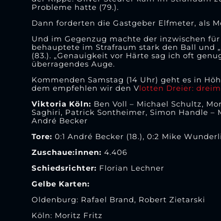
Probleme hatte (79.).
Dann forderten die Gastgeber Elfmeter, als M
Und im Gegenzug machte der inzwischen für 
behauptete im Strafraum stark den Ball und „l
(83.). „Genauigkeit vor Härte sag ich oft gen
überragendes Auge.
Kommenden Samstag (14 Uhr) geht es in Höhen
dem empfehlen wir den V
lotten Dreier: dre
Viktoria Köln:
Ben Voll – Michael Schultz, Mor
Saghiri, Patrick Sontheimer, Simon Handle – M
André Becker
Tore:
0:1 André Becker (18.), 0:2 Mike Wunderlic
Zuschaue:innen:
4.406
Schiedsrichter:
Florian Lechner
Gelbe Karten:
Oldenburg: Rafael Brand, Robert Zietarski
Köln: Moritz Fritz