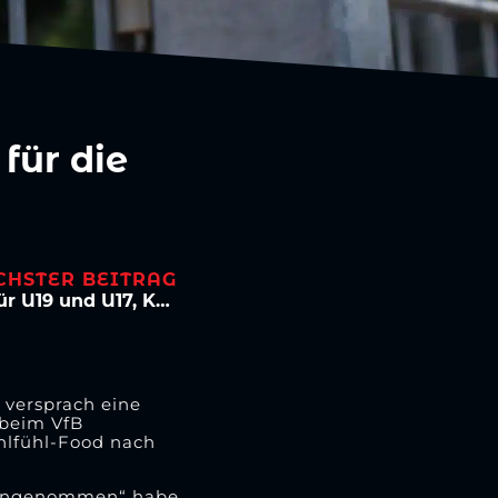
für die
CHSTER BEITRAG
NLZ-Ergebnisse KW12: Niederlagen für U19 und U17, Kantersieg bei U16
 versprach eine
 beim VfB
hlfühl-Food nach
t angenommen“ habe.