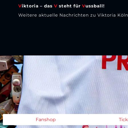
V
iktoria – das
V
steht für
V
ussball!
Weitere aktuelle Nachrichten zu Viktoria Köln
Fanshop
Tic