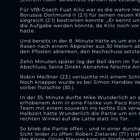
Für VfB-Coach Fuat Kilic war es die wahre 
Borussia Dortmund II (2:1) für seinen neuen 
siegreich (2:1) bestreiten konnte. „Er kennt 
die Aufgabe werden könnte, da Kilic noch vo
hatte.
Und bereits in der 8. Minute hätte es um ein
Rasen nach einem Abpraller aus 30 Metern ab,
den Pfosten ablenken, den Nachschuss setzte 
Zehn Minuten später lag der Ball dann im To
Abschluss, Seine Direkt-Abnahme fälschte And
Robin Meißner (23.) versuchte mit einem Schl
Noch knapper wurde es bei Simon Handles Ve
vorbei flutschte (30.).
In der 35. Minute durfte Mike Wunderlich a
erhobenem Arm in eine Flanke von Paco Koron
Team mit einem souverän ins rechte Eck verwa
Halbzeit hätte Wunderlich die Partie um ein 
rechten Winkel auf die Latte statt ins Tor.
So blieb die Partie offen – und in einer dur
Sicht leider zu offen: Robert Zietarski (71.) t
der Kippe. Oliver Steurer kam im Strafraum zu