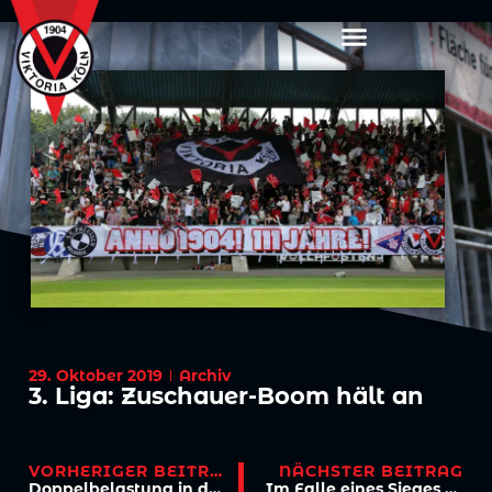
29. Oktober 2019
Archiv
3. Liga: Zuschauer-Boom hält an
VORHERIGER BEITRAG
NÄCHSTER BEITRAG
Doppelbelastung in der Liga und im Pokal
Im Falle eines Sieges geht es nach Altenberg