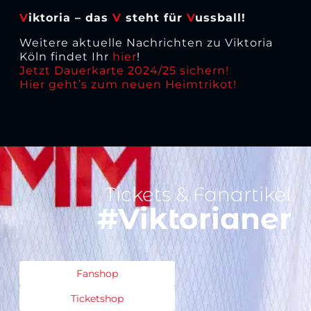
V
iktoria – das
V
steht für
V
ussball!
Weitere aktuelle Nachrichten zu Viktoria
Köln findet Ihr
hier
!
Jetzt Dauerkarte 2024/25 sichern!
Hier geht’s zum neuen Heimtrikot!
Tickets & Fanartikel
#Viktorianer
Fanshop
Ticketshop