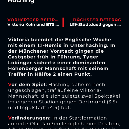
Haching
VORHERIGER BEITRAG
NÄCHSTER BEITRAG
Viktoria Köln und BTS DAF: Starke Partner gehen zusammen nach vorn
U19-Stadtduell gegen FC Live im Free-TV
Viktoria beendet die Englische Woche
mit einem 1:1-Remis in Unterhaching. In
der Münchener Vorstadt gingen die
Gastgeber früh in Führung, Tyger
Lobinger sicherte einer dominanten
Höhenberger Mannschaft mit seinem
Treffer in Hälfte 2 einen Punkt.
V
or dem Spiel:
Haching daheim noch
ungeschlagen, traf auf eine Viktoria-
Mannschaft, die sich zuletzt zwei Spektakel
im eigenen Stadion gegen Dortmund (3:5)
und Ingolstadt (4:4) bot.
V
eränderungen:
In der Startformation
änderte Olaf Janßen lediglich eine Position,