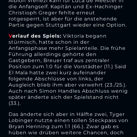
Albion Vrenezi kam für Luca de Meester in
die Anfangself. Kapitän und Ex-Hachinger
Christioph Greger fehlte erneut
rotgesperrt, ist aber für die anstehende
Partie gegen Stuttgart wieder eine Option.
V
erlauf des Spiels:
Viktoria begann
stürmisch, hatte schon in der
Anfangsphase mehr Spielanteile. Die frühe
Führung allerdings gehörte den
Gastgebern, Breuer traf aus zentraler
Position zum 1:0 für die Vorstädter (11.) Said
El Mala hatte zwei kurz aufeinander
folgende Abschlüsse von links, der
Ausgleich blieb ihm aber verwehrt (23./25.).
Auch nach Simon Handles Abschluss wenig
später änderte sich der Spielstand nicht
(33.).
Das änderte sich aber in Hälfte zwei, Tyger
Lobinger nutzte einen tollen Steckpass von
Bryan Henning zum 1:1 (66.). Zwar gab es
hüben wie drüben weitere Chancen, doch