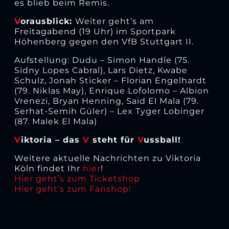
es blieb beim Remis.
V
orausblick:
Weiter geht’s am
Freitagabend (19 Uhr) im Sportpark
Höhenberg gegen den VfB Stuttgart II.
Aufstellung: Dudu – Simon Handle (75.
Sidny Lopes Cabral), Lars Dietz, Kwabe
Schulz, Jonah Sticker – Florian Engelhardt
(79. Niklas May), Enrique Lofolomo – Albion
Vrenezi, Bryan Henning, Said El Mala (79.
Serhat-Semih Güler) – Lex Tyger Lobinger
(87. Malek El Mala)
V
iktoria – das
V
steht für
V
ussball!
Weitere aktuelle Nachrichten zu Viktoria
Köln findet Ihr
hier
!
Hier geht’s zum Ticketshop
Hier geht’s zum Fanshop!